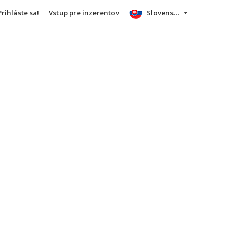
Prihláste sa!
Vstup pre inzerentov
Slovensky