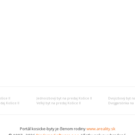
šice II
Jednoizbový byt na predaj Košice II
Dvojizbový byt na
daj Košice II
Veľký byt na predaj Košice II
Dvojgarsónka na 
Portál kosicke-byty je členom rodiny
www.areality.sk