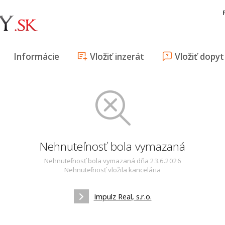
Informácie
Vložiť inzerát
Vložiť dopyt
Nehnuteľnosť bola vymazaná
Nehnuteľnosť bola vymazaná dňa 23.6.2026
Nehnuteľnosť vložila kancelária
Impulz Real, s.r.o.