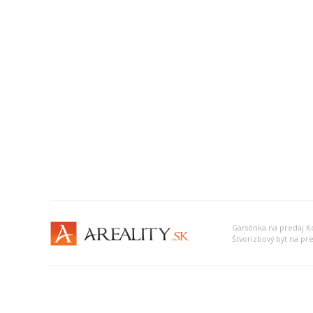
Garsónka na predaj Ko
Štvorizbový byt na pre