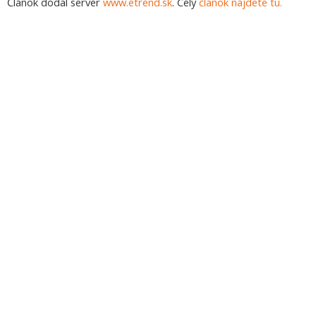
Článok dodal server
www.etrend.sk
. Celý
článok nájdete tu.