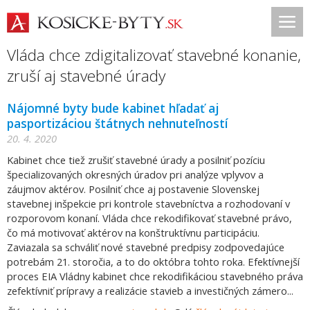
Vláda chce zdigitalizovať stavebné konanie,
zruší aj stavebné úrady
Nájomné byty bude kabinet hľadať aj
pasportizáciou štátnych nehnuteľností
20. 4. 2020
Kabinet chce tiež zrušiť stavebné úrady a posilniť pozíciu
špecializovaných okresných úradov pri analýze vplyvov a
záujmov aktérov. Posilniť chce aj postavenie Slovenskej
stavebnej inšpekcie pri kontrole stavebníctva a rozhodovaní v
rozporovom konaní. Vláda chce rekodifikovať stavebné právo,
čo má motivovať aktérov na konštruktívnu participáciu.
Zaviazala sa schváliť nové stavebné predpisy zodpovedajúce
potrebám 21. storočia, a to do októbra tohto roka. Efektívnejší
proces EIA Vládny kabinet chce rekodifikáciou stavebného práva
zefektívniť prípravy a realizácie stavieb a investičných zámero...