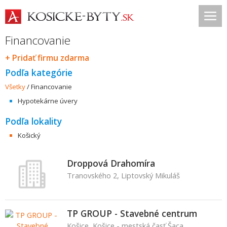
Financovanie
+ Pridať firmu zdarma
Podľa kategórie
Všetky
/
Financovanie
Hypotekárne úvery
Podľa lokality
Košický
Droppová Drahomíra
Tranovského 2, Liptovský Mikuláš
TP GROUP - Stavebné centrum
Košice, Košice - mestská časť Šaca