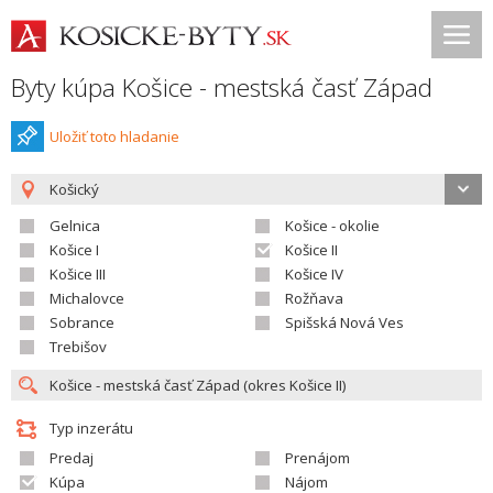
Byty kúpa Košice - mestská časť Západ
Uložiť toto hladanie
Košický
Gelnica
Košice - okolie
Košice I
Košice II
Košice III
Košice IV
Michalovce
Rožňava
Sobrance
Spišská Nová Ves
Trebišov
Typ inzerátu
Predaj
Prenájom
Kúpa
Nájom