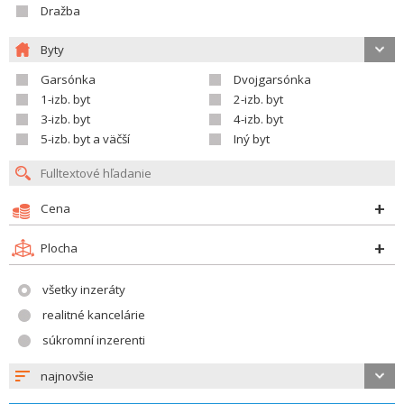
Dražba
Byty
Garsónka
Dvojgarsónka
1-izb. byt
2-izb. byt
3-izb. byt
4-izb. byt
5-izb. byt a väčší
Iný byt
Cena
Plocha
všetky inzeráty
realitné kancelárie
súkromní inzerenti
najnovšie