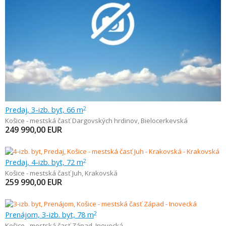
Predaj, 3-izb. byt, 66 m
2
Košice - mestská časť Dargovských hrdinov
,
Bielocerkevská
249 990,00
EUR
Predaj, 4-izb. byt, 72 m
2
Košice - mestská časť Juh
,
Krakovská
259 990,00
EUR
Prenájom, 3-izb. byt, 78 m
2
Košice - mestská časť Západ
,
Inovecká