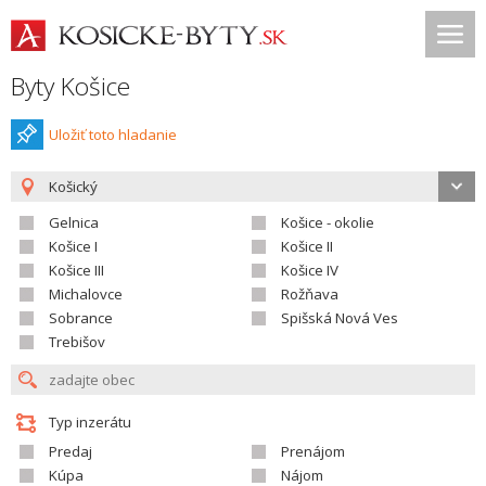
Byty Košice
Uložiť toto hladanie
Košický
Gelnica
Košice - okolie
Košice I
Košice II
Košice III
Košice IV
Michalovce
Rožňava
Sobrance
Spišská Nová Ves
Trebišov
Typ inzerátu
Predaj
Prenájom
Kúpa
Nájom