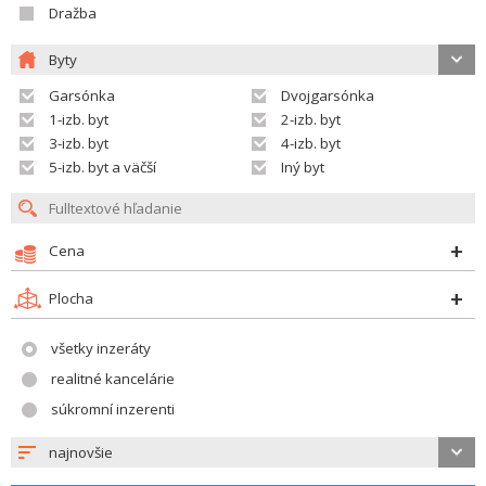
Dražba
Byty
Garsónka
Dvojgarsónka
1-izb. byt
2-izb. byt
3-izb. byt
4-izb. byt
5-izb. byt a väčší
Iný byt
Cena
Plocha
všetky inzeráty
realitné kancelárie
súkromní inzerenti
najnovšie