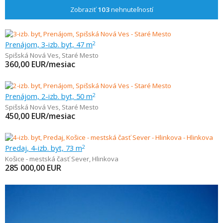
Zobraziť
103
nehnuteľností
Prenájom, 3-izb. byt, 47 m
2
Spišská Nová Ves
,
Staré Mesto
360,00
EUR/mesiac
Prenájom, 2-izb. byt, 50 m
2
Spišská Nová Ves
,
Staré Mesto
450,00
EUR/mesiac
Predaj, 4-izb. byt, 73 m
2
Košice - mestská časť Sever
,
Hlinkova
285 000,00
EUR