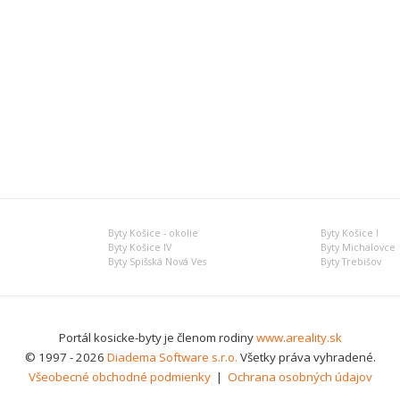
Byty Košice - okolie
Byty Košice I
Byty Košice IV
Byty Michalovce
Byty Spišská Nová Ves
Byty Trebišov
Portál kosicke-byty je členom rodiny
www.areality.sk
© 1997 - 2026
Diadema Software s.r.o.
Všetky práva vyhradené.
Všeobecné obchodné podmienky
|
Ochrana osobných údajov