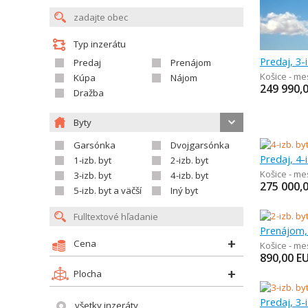
Typ inzerátu
Predaj, 3-
Predaj
Prenájom
Košice - m
Kúpa
Nájom
249 990,
Dražba
Byty
Garsónka
Dvojgarsónka
Predaj, 4-
1-izb. byt
2-izb. byt
Košice - m
3-izb. byt
4-izb. byt
275 000,
5-izb. byt a väčší
Iný byt
Prenájom, 
Cena
Košice - me
890,00
E
Plocha
Predaj, 3-
všetky inzeráty