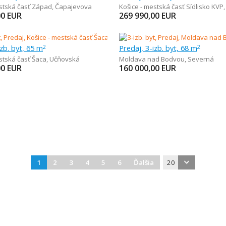
estská časť Západ
,
Čapajevova
Košice - mestská časť Sídlisko KVP
00
EUR
269 990,00
EUR
izb. byt, 65 m
Predaj, 3-izb. byt, 68 m
2
2
stská časť Šaca
,
Učňovská
Moldava nad Bodvou
,
Severná
00
EUR
160 000,00
EUR
1
2
3
4
5
6
Ďalšia
20