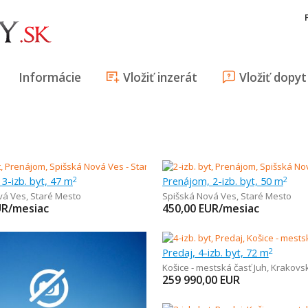
Informácie
Vložiť inzerát
Vložiť dopyt
3-izb. byt, 47 m
Prenájom, 2-izb. byt, 50 m
2
2
vá Ves
,
Staré Mesto
Spišská Nová Ves
,
Staré Mesto
UR/mesiac
450,00
EUR/mesiac
Predaj, 4-izb. byt, 72 m
2
Košice - mestská časť Juh
,
Krakovs
259 990,00
EUR