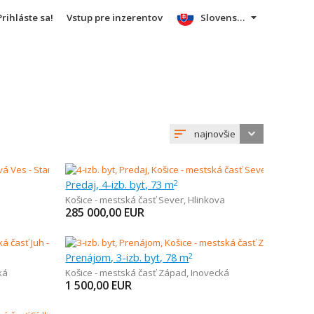
Prihláste sa!
Vstup pre inzerentov
Slovensky
najnovšie
Predaj, 4-izb. byt, 73 m
2
Košice - mestská časť Sever
,
Hlinkova
285 000,00
EUR
Prenájom, 3-izb. byt, 78 m
2
ká
Košice - mestská časť Západ
,
Inovecká
1 500,00
EUR