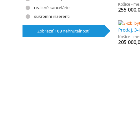
Košice - m
realitné kancelárie
255 000,
súkromní inzerenti
Predaj, 3-
Zobraziť
103
nehnuteľností
Košice - me
205 000,