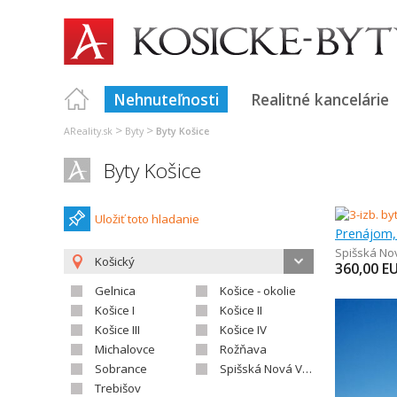
Nehnuteľnosti
Realitné kancelárie
>
>
AReality.sk
Byty
Byty Košice
Byty Košice
Uložiť toto hladanie
Prenájom, 
Spišská No
Košický
360,00
E
Gelnica
Košice - okolie
Košice I
Košice II
Košice III
Košice IV
Michalovce
Rožňava
Sobrance
Spišská Nová Ves
Trebišov