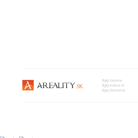
Byty Gelnica
Byty Košice III
Byty Sobrance