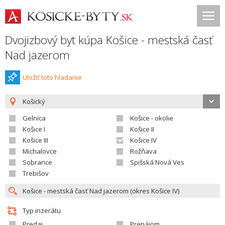
Dvojizbový byt kúpa Košice - mestská časť
Nad jazerom
Uložiť toto hladanie
Košický
Gelnica
Košice - okolie
Košice I
Košice II
Košice III
Košice IV
Michalovce
Rožňava
Sobrance
Spišská Nová Ves
Trebišov
Typ inzerátu
Predaj
Prenájom