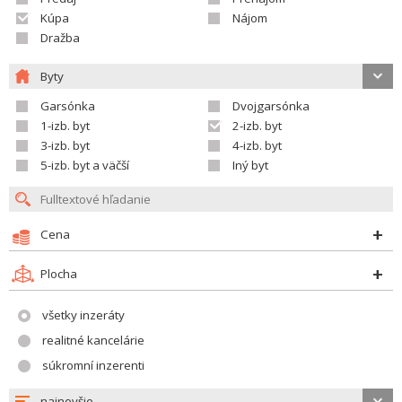
Kúpa
Nájom
Dražba
Byty
Garsónka
Dvojgarsónka
1-izb. byt
2-izb. byt
3-izb. byt
4-izb. byt
5-izb. byt a väčší
Iný byt
Cena
Plocha
všetky inzeráty
realitné kancelárie
súkromní inzerenti
najnovšie