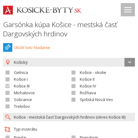
Garsónka kúpa Košice - mestská časť
Dargovských hrdinov
Uložiť toto hladanie
Košický
Gelnica
Košice - okolie
Košice I
Košice II
Košice III
Košice IV
Michalovce
Rožňava
Sobrance
Spišská Nová Ves
Trebišov
Typ inzerátu
Predaj
Prenájom