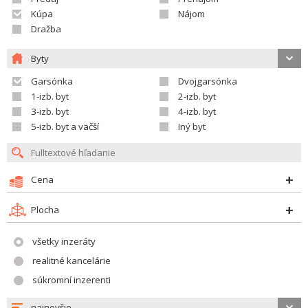
Kúpa
Nájom
Dražba
Byty
Garsónka
Dvojgarsónka
1-izb. byt
2-izb. byt
3-izb. byt
4-izb. byt
5-izb. byt a väčší
Iný byt
Cena
Plocha
všetky inzeráty
realitné kancelárie
súkromní inzerenti
najnovšie