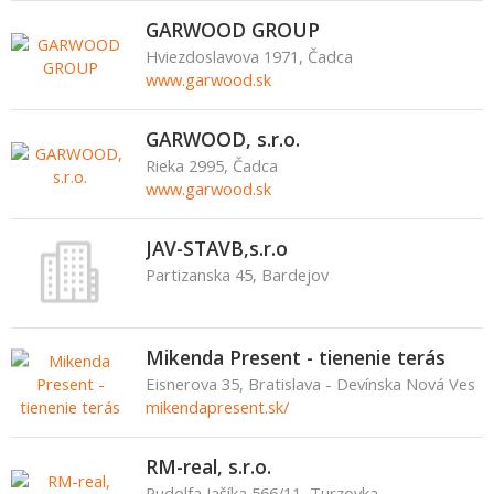
GARWOOD GROUP
Hviezdoslavova 1971, Čadca
www.garwood.sk
GARWOOD, s.r.o.
Rieka 2995, Čadca
www.garwood.sk
JAV-STAVB,s.r.o
Partizanska 45, Bardejov
Mikenda Present - tienenie terás
Eisnerova 35, Bratislava - Devínska Nová Ves
mikendapresent.sk/
RM-real, s.r.o.
Rudolfa Jašíka 566/11, Turzovka