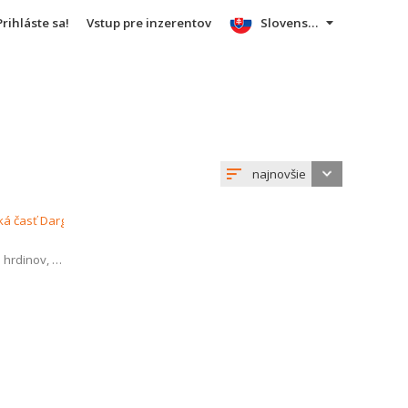
Prihláste sa!
Vstup pre inzerentov
Slovensky
najnovšie
 hrdinov
,
KE - Sídlisko Dargovských hrdinov - Furča