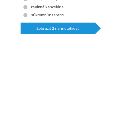
realitné kancelárie
súkromní inzerenti
Zobraziť
2
nehnuteľností