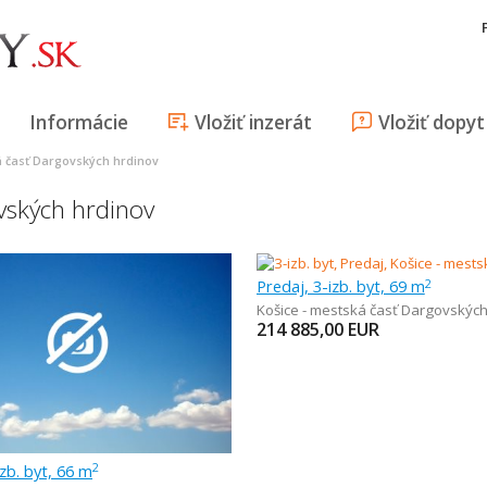
Informácie
Vložiť inzerát
Vložiť dopyt
á časť Dargovských hrdinov
vských hrdinov
Predaj, 3-izb. byt, 69 m
2
Košice - mestská časť Dargovských
214 885,00
EUR
izb. byt, 66 m
2