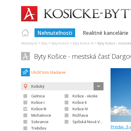
Nehnuteľnosti
Realitné kancelárie
>
>
>
>
AReality.sk
Byty
Byty Košice
Byty Košice III
Byty Košice - mestsk
Byty Košice - mestská časť Dargo
Uložiť toto hladanie
Košický
Gelnica
Košice - okolie
Košice I
Košice II
Košice III
Košice IV
Michalovce
Rožňava
Sobrance
Spišská Nová Ves
Predaj, 3-
Trebišov