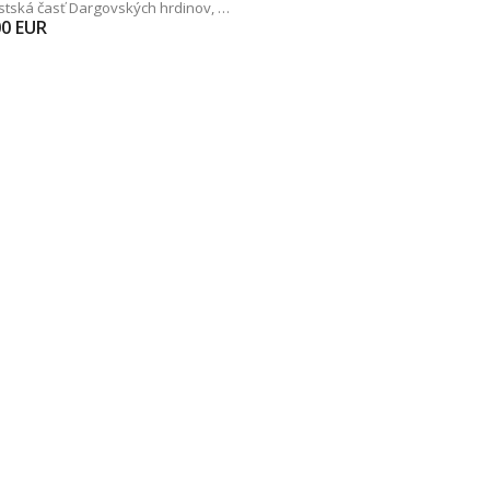
estská časť Dargovských hrdinov
,
Bielocerkevská
00
EUR