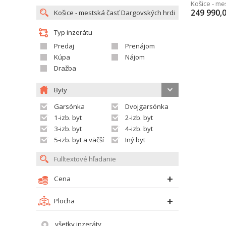
Košice - m
249 990,
Typ inzerátu
Predaj
Prenájom
Kúpa
Nájom
Dražba
Byty
Garsónka
Dvojgarsónka
1-izb. byt
2-izb. byt
3-izb. byt
4-izb. byt
5-izb. byt a väčší
Iný byt
Cena
Plocha
všetky inzeráty