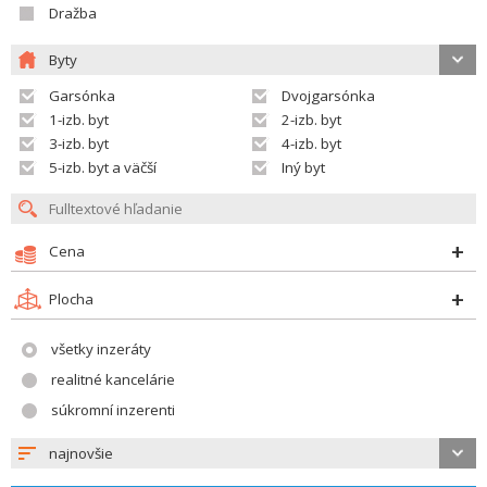
Dražba
Byty
Garsónka
Dvojgarsónka
1-izb. byt
2-izb. byt
3-izb. byt
4-izb. byt
5-izb. byt a väčší
Iný byt
Cena
Plocha
všetky inzeráty
realitné kancelárie
súkromní inzerenti
najnovšie