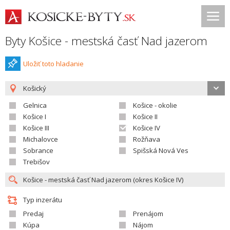
Byty Košice - mestská časť Nad jazerom
Uložiť toto hladanie
Košický
Gelnica
Košice - okolie
Košice I
Košice II
Košice III
Košice IV
Michalovce
Rožňava
Sobrance
Spišská Nová Ves
Trebišov
Typ inzerátu
Predaj
Prenájom
Kúpa
Nájom