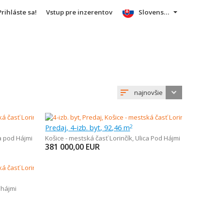
Prihláste sa!
Vstup pre inzerentov
Slovensky
najnovšie
Predaj, 4-izb. byt, 92,46 m
2
a pod Hájmi
Košice - mestská časť Lorinčík
,
Ulica Pod Hájmi
381 000,00
EUR
 hájmi