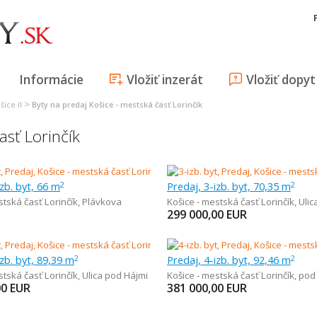
Informácie
Vložiť inzerát
Vložiť dopyt
>
šice II
Byty na predaj Košice - mestská časť Lorinčík
asť Lorinčík
izb. byt, 66 m
Predaj, 3-izb. byt, 70,35 m
2
2
stská časť Lorinčík
,
Plávkova
Košice - mestská časť Lorinčík
,
Ulic
299 000,00
EUR
izb. byt, 89,39 m
Predaj, 4-izb. byt, 92,46 m
2
2
stská časť Lorinčík
,
Ulica pod Hájmi
Košice - mestská časť Lorinčík
,
pod
00
EUR
381 000,00
EUR