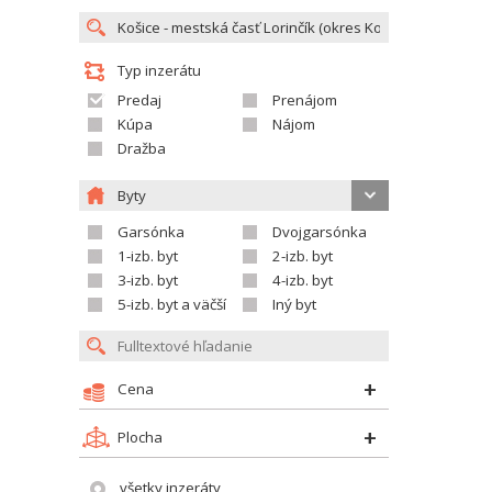
Typ inzerátu
Predaj
Prenájom
Kúpa
Nájom
Dražba
Byty
Garsónka
Dvojgarsónka
1-izb. byt
2-izb. byt
3-izb. byt
4-izb. byt
5-izb. byt a väčší
Iný byt
Cena
Plocha
všetky inzeráty