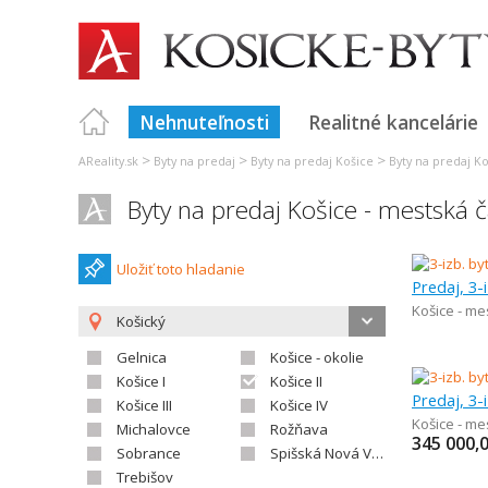
Nehnuteľnosti
Realitné kancelárie
>
>
>
AReality.sk
Byty na predaj
Byty na predaj Košice
Byty na predaj Ko
Byty na predaj Košice - mestská č
Uložiť toto hladanie
Predaj, 3-
Košice - me
Košický
Gelnica
Košice - okolie
Košice I
Košice II
Predaj, 3-
Košice III
Košice IV
Košice - me
Michalovce
Rožňava
345 000,
Sobrance
Spišská Nová Ves
Trebišov