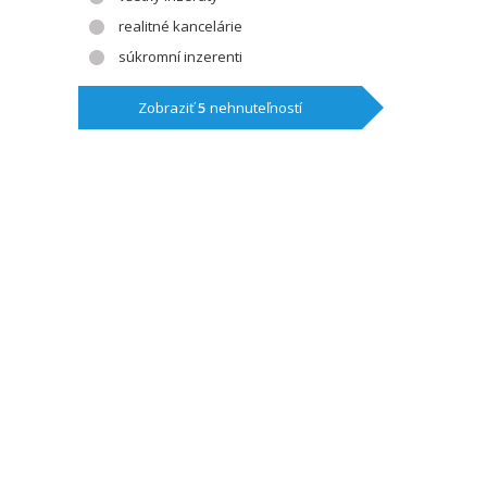
realitné kancelárie
súkromní inzerenti
Zobraziť
5
nehnuteľností