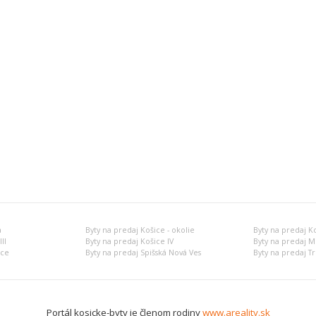
a
Byty na predaj Košice - okolie
Byty na predaj Ko
II
Byty na predaj Košice IV
Byty na predaj M
nce
Byty na predaj Spišská Nová Ves
Byty na predaj T
Portál kosicke-byty je členom rodiny
www.areality.sk