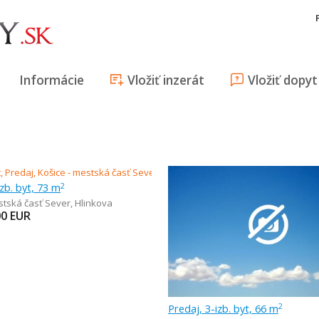
Informácie
Vložiť inzerát
Vložiť dopyt
izb. byt, 73 m
2
stská časť Sever
,
Hlinkova
00
EUR
Predaj, 3-izb. byt, 66 m
2