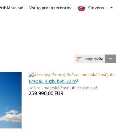
Prihláste sa!
Vstup pre inzerentov
Slovensky
najnovšie
Predaj, 4-izb. byt, 72 m
2
Košice - mestská časť Juh
,
Krakovská
259 990,00
EUR