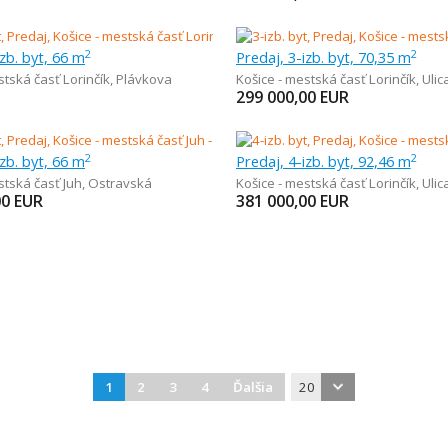
izb. byt, 66 m
Predaj, 3-izb. byt, 70,35 m
2
2
stská časť Lorinčík
,
Plávkova
Košice - mestská časť Lorinčík
,
Ulic
299 000,00
EUR
izb. byt, 66 m
Predaj, 4-izb. byt, 92,46 m
2
2
stská časť Juh
,
Ostravská
Košice - mestská časť Lorinčík
,
Ulic
00
EUR
381 000,00
EUR
1
2
3
4
Ďalšia
20