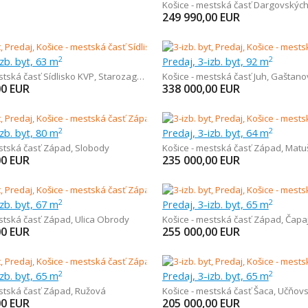
Košice - mestská časť Dargovských
249 990,00
EUR
izb. byt, 63 m
Predaj, 3-izb. byt, 92 m
2
2
stská časť Sídlisko KVP
,
Starozagorská
Košice - mestská časť Juh
,
Gaštano
00
EUR
338 000,00
EUR
izb. byt, 80 m
Predaj, 3-izb. byt, 64 m
2
2
estská časť Západ
,
Slobody
Košice - mestská časť Západ
,
Matu
00
EUR
235 000,00
EUR
izb. byt, 67 m
Predaj, 3-izb. byt, 65 m
2
2
estská časť Západ
,
Ulica Obrody
Košice - mestská časť Západ
,
Čapa
00
EUR
255 000,00
EUR
izb. byt, 65 m
Predaj, 3-izb. byt, 65 m
2
2
estská časť Západ
,
Ružová
Košice - mestská časť Šaca
,
Učňov
00
EUR
205 000,00
EUR