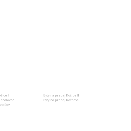
šice I
Byty na predaj Košice II
ichalovce
Byty na predaj Rožňava
rebišov