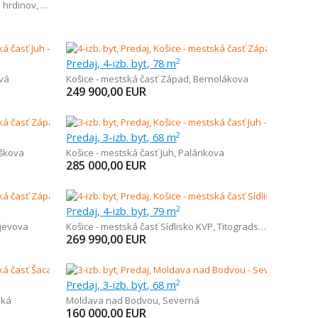
 hrdinov
,
Bielocerkevská
Predaj, 4-izb. byt, 78 m
2
vá
Košice - mestská časť Západ
,
Bernolákova
249 900,00
EUR
Predaj, 3-izb. byt, 68 m
2
škova
Košice - mestská časť Juh
,
Palárikova
285 000,00
EUR
Predaj, 4-izb. byt, 79 m
2
jevova
Košice - mestská časť Sídlisko KVP
,
Titogradská
269 990,00
EUR
Predaj, 3-izb. byt, 68 m
2
ská
Moldava nad Bodvou
,
Severná
160 000,00
EUR