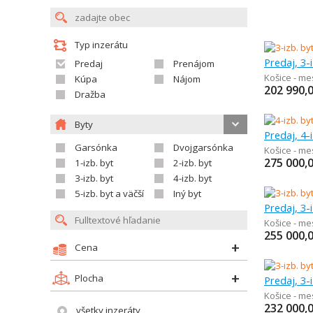
Typ inzerátu
Predaj, 3-
Predaj
Prenájom
Košice - me
Kúpa
Nájom
202 990,
Dražba
Byty
Predaj, 4-
Garsónka
Dvojgarsónka
Košice - m
275 000,
1-izb. byt
2-izb. byt
3-izb. byt
4-izb. byt
5-izb. byt a väčší
Iný byt
Predaj, 3-
Košice - m
255 000,
Cena
Plocha
Predaj, 3-
Košice - m
232 000,
všetky inzeráty