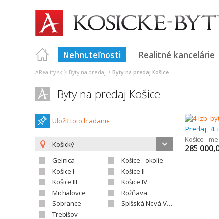
Nehnuteľnosti
Realitné kancelárie
>
>
AReality.sk
Byty na predaj
Byty na predaj Košice
Byty na predaj Košice
Uložiť toto hladanie
Predaj, 4-
Košice - me
Košický
285 000,
Gelnica
Košice - okolie
Košice I
Košice II
Košice III
Košice IV
Michalovce
Rožňava
Sobrance
Spišská Nová Ves
Trebišov