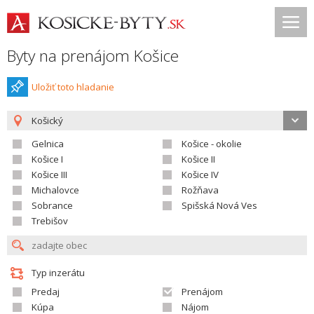
Byty na prenájom Košice
Uložiť toto hladanie
Košický
Gelnica
Košice - okolie
Košice I
Košice II
Košice III
Košice IV
Michalovce
Rožňava
Sobrance
Spišská Nová Ves
Trebišov
Typ inzerátu
Predaj
Prenájom
Kúpa
Nájom