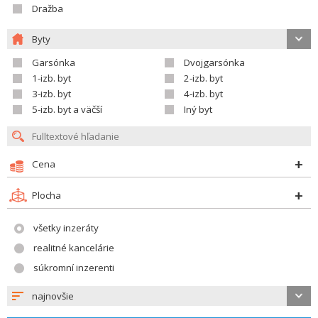
Dražba
Byty
Garsónka
Dvojgarsónka
1-izb. byt
2-izb. byt
3-izb. byt
4-izb. byt
5-izb. byt a väčší
Iný byt
Cena
Plocha
všetky inzeráty
realitné kancelárie
súkromní inzerenti
najnovšie