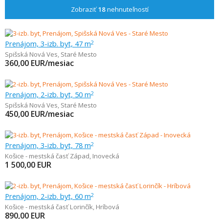
Zobraziť
18
nehnuteľností
Prenájom, 3-izb. byt, 47 m
2
Spišská Nová Ves
,
Staré Mesto
360,00
EUR/mesiac
Prenájom, 2-izb. byt, 50 m
2
Spišská Nová Ves
,
Staré Mesto
450,00
EUR/mesiac
Prenájom, 3-izb. byt, 78 m
2
Košice - mestská časť Západ
,
Inovecká
1 500,00
EUR
Prenájom, 2-izb. byt, 60 m
2
Košice - mestská časť Lorinčík
,
Hríbová
890,00
EUR