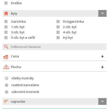
Dražba
Byty
Garsónka
Dvojgarsónka
1-izb. byt
2-izb. byt
3-izb. byt
4-izb. byt
5-izb. byt a väčší
Iný byt
Cena
Plocha
všetky inzeráty
realitné kancelárie
súkromní inzerenti
najnovšie