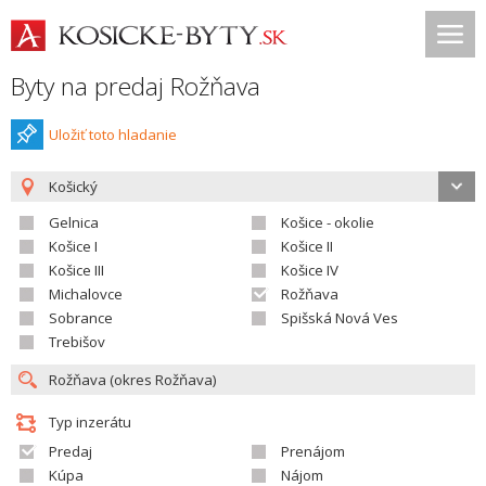
Byty na predaj Rožňava
Uložiť toto hladanie
Košický
Gelnica
Košice - okolie
Košice I
Košice II
Košice III
Košice IV
Michalovce
Rožňava
Sobrance
Spišská Nová Ves
Trebišov
Typ inzerátu
Predaj
Prenájom
Kúpa
Nájom