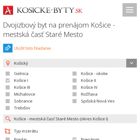
Dvojizbový byt na prenájom Košice -
mestská časť Staré Mesto
Uložiť toto hladanie
Košický
Gelnica
Košice - okolie
Košice I
Košice II
Košice III
Košice IV
Michalovce
Rožňava
Sobrance
Spišská Nová Ves
Trebišov
Typ inzerátu
Predaj
Prenájom