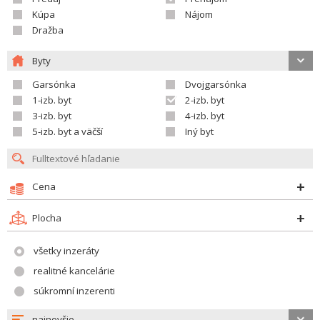
Kúpa
Nájom
Dražba
Byty
Garsónka
Dvojgarsónka
1-izb. byt
2-izb. byt
3-izb. byt
4-izb. byt
5-izb. byt a väčší
Iný byt
Cena
Plocha
všetky inzeráty
realitné kancelárie
súkromní inzerenti
najnovšie