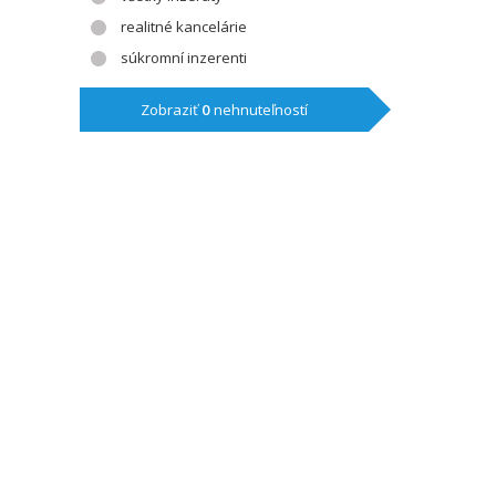
realitné kancelárie
súkromní inzerenti
Zobraziť
0
nehnuteľností