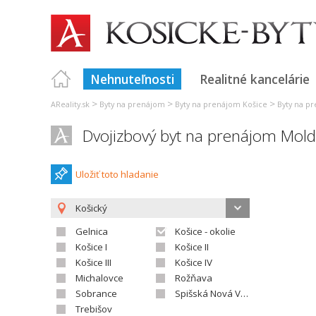
Nehnuteľnosti
Realitné kancelárie
>
>
>
AReality.sk
Byty na prenájom
Byty na prenájom Košice
Byty na pr
Dvojizbový byt na prenájom Mol
Uložiť toto hladanie
Košický
Gelnica
Košice - okolie
Košice I
Košice II
Košice III
Košice IV
Michalovce
Rožňava
Sobrance
Spišská Nová Ves
Trebišov