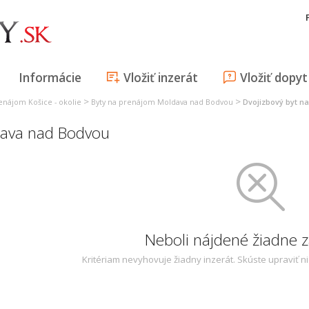
Informácie
Vložiť inzerát
Vložiť dopyt
>
>
enájom Košice - okolie
Byty na prenájom Moldava nad Bodvou
Dvojizbový byt n
dava nad Bodvou
Neboli nájdené žiadne
Kritériam nevyhovuje žiadny inzerát. Skúste upraviť n