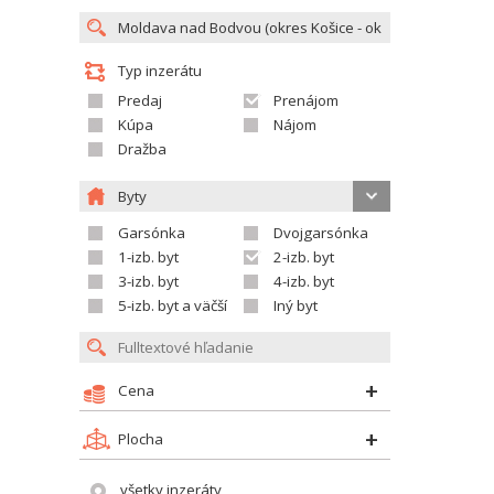
Typ inzerátu
Predaj
Prenájom
Kúpa
Nájom
Dražba
Byty
Garsónka
Dvojgarsónka
1-izb. byt
2-izb. byt
3-izb. byt
4-izb. byt
5-izb. byt a väčší
Iný byt
Cena
Plocha
všetky inzeráty