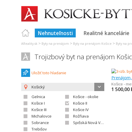
Nehnuteľnosti
Realitné kancelárie
>
>
>
AReality.sk
Byty na prenájom
Byty na prenájom Košice
Byty na pr
Trojizbový byt na prenájom Koši
Uložiť toto hladanie
Prenájom, 
Košice - m
Košický
1 500,00
Gelnica
Košice - okolie
Košice I
Košice II
Košice III
Košice IV
Michalovce
Rožňava
Sobrance
Spišská Nová Ves
Trebišov