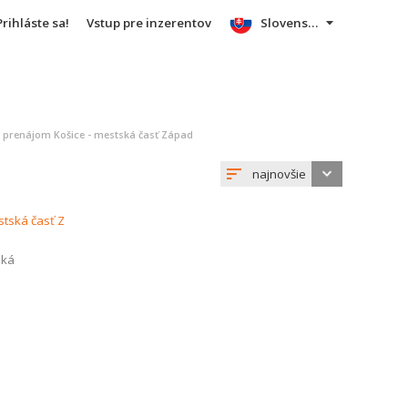
Prihláste sa!
Vstup pre inzerentov
Slovensky
a prenájom Košice - mestská časť Západ
najnovšie
ská