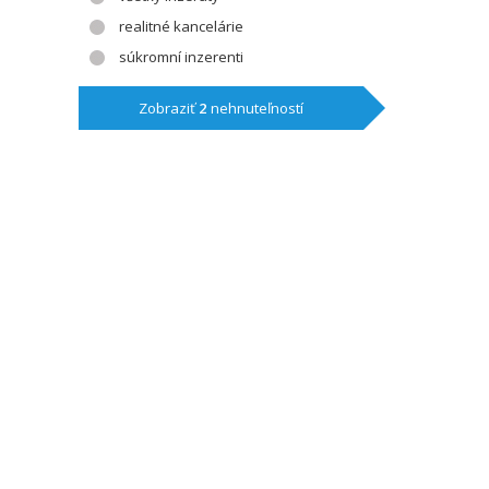
realitné kancelárie
súkromní inzerenti
Zobraziť
2
nehnuteľností