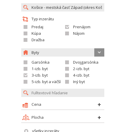
Typ inzerátu
Predaj
Prenájom
Kúpa
Nájom
Dražba
Byty
Garsónka
Dvojgarsónka
1-izb. byt
2-izb. byt
3-izb. byt
4-izb. byt
5-izb. byt a väčší
Iný byt
Cena
Plocha
všetky inzeráty