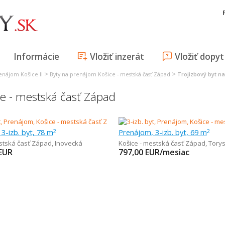
Informácie
Vložiť inzerát
Vložiť dopyt
>
>
enájom Košice II
Byty na prenájom Košice - mestská časť Západ
Trojizbový byt n
ce - mestská časť Západ
3-izb. byt, 78 m
Prenájom, 3-izb. byt, 69 m
2
2
estská časť Západ
,
Inovecká
Košice - mestská časť Západ
,
Tory
EUR
797,00
EUR/mesiac