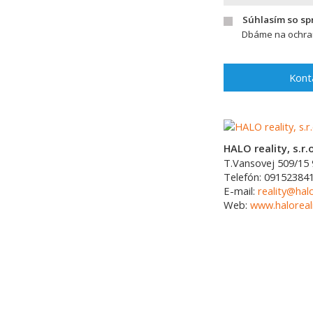
Súhlasím so s
Dbáme na ochran
Kont
HALO reality, s.r.o
T.Vansovej 509/15
Telefón:
09152384
E-mail:
reality@halo
Web:
www.haloreali