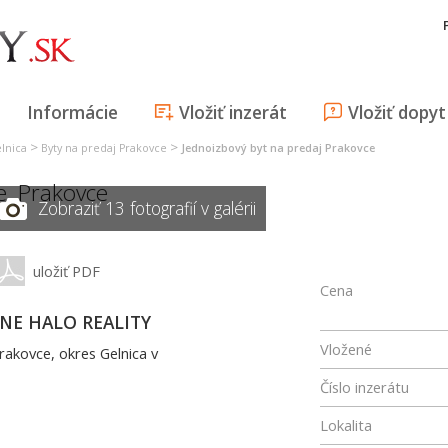
Informácie
Vložiť inzerát
Vložiť dopyt
>
>
elnica
Byty na predaj Prakovce
Jednoizbový byt na predaj Prakovce
e
,
Prakovce
Zobraziť 13 fotografií v galérii
uložiť PDF
Cena
ÍVNE HALO REALITY
Vložené
akovce, okres Gelnica v
Číslo inzerátu
Lokalita