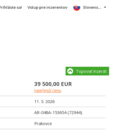
Prihláste sa!
Vstup pre inzerentov
Slovensky
Topovať inzerát
39 500,00
EUR
navrhnúť cenu
11. 5. 2026
AR-048A-153654 (72944)
Prakovce