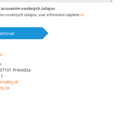
pracovaním osobných údajov
u osobných údajov, viac informácií nájdete
tu
aktovať
.
97101
Prievidza
11
reality.sk
ty.sk