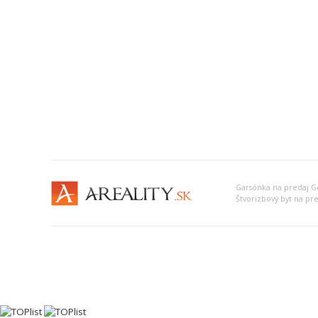
Garsónka na predaj G
Štvorizbový byt na pr