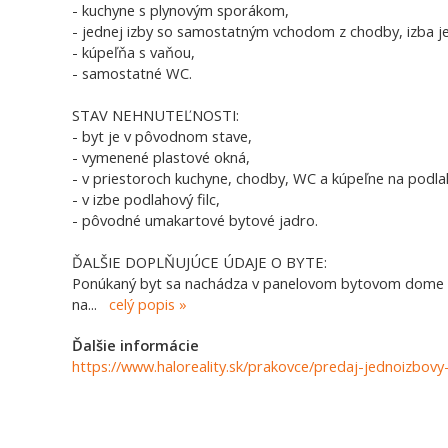
- kuchyne s plynovým sporákom,
- jednej izby so samostatným vchodom z chodby, izba j
- kúpeľňa s vaňou,
- samostatné WC.
STAV NEHNUTEĽNOSTI:
- byt je v pôvodnom stave,
- vymenené plastové okná,
- v priestoroch kuchyne, chodby, WC a kúpeľne na pod
- v izbe podlahový filc,
- pôvodné umakartové bytové jadro.
ĎALŠIE DOPLŇUJÚCE ÚDAJE O BYTE:
Ponúkaný byt sa nachádza v panelovom bytovom dome be
na
...
celý popis
Ďalšie informácie