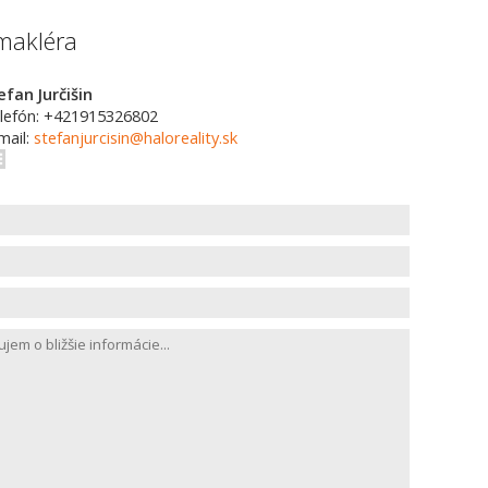
makléra
efan Jurčišin
lefón: +421915326802
mail:
stefanjurcisin@haloreality.sk