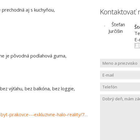
e prechodná aj s kuchyňou,
Kontaktovať 
Št
Te
E-
lahe je pôvodná podlahová guma,
z výťahu, bez balkóna, bez loggie,
https://www.haloreality.sk/prakovce/predaj-jednoizbovy-byt-prakovce---exkluzivne-halo-reality/72944