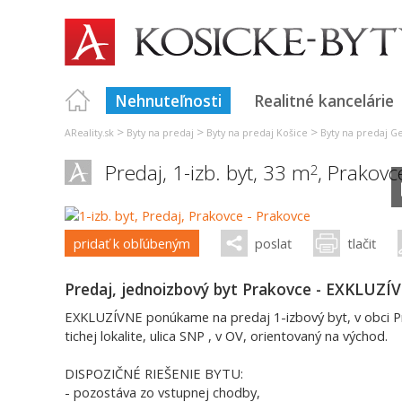
Nehnuteľnosti
Realitné kancelárie
>
>
>
AReality.sk
Byty na predaj
Byty na predaj Košice
Byty na predaj G
Predaj, 1-izb. byt, 33 m
,
Prakovc
2
pridať k obľúbeným
poslať
tlačiť
Predaj, jednoizbový byt Prakovce - EXKLUZ
EXKLUZÍVNE ponúkame na predaj 1-izbový byt, v obci Pr
tichej lokalite, ulica SNP , v OV, orientovaný na východ.
DISPOZIČNÉ RIEŠENIE BYTU:
- pozostáva zo vstupnej chodby,