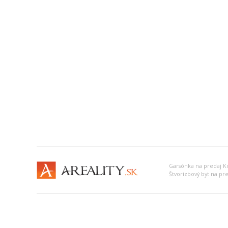
Garsónka na predaj Ko
Štvorizbový byt na pre