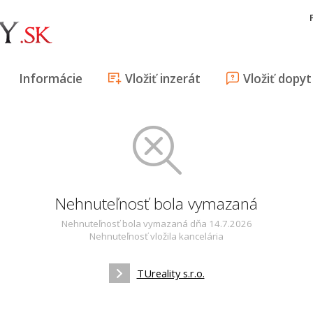
Informácie
Vložiť inzerát
Vložiť dopyt
Nehnuteľnosť bola vymazaná
Nehnuteľnosť bola vymazaná dňa 14.7.2026
Nehnuteľnosť vložila kancelária
TUreality s.r.o.