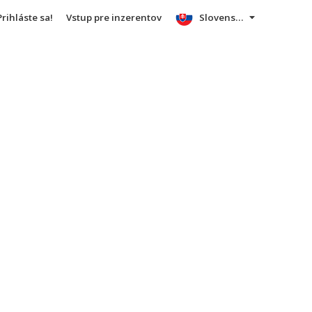
Prihláste sa!
Vstup pre inzerentov
Slovensky