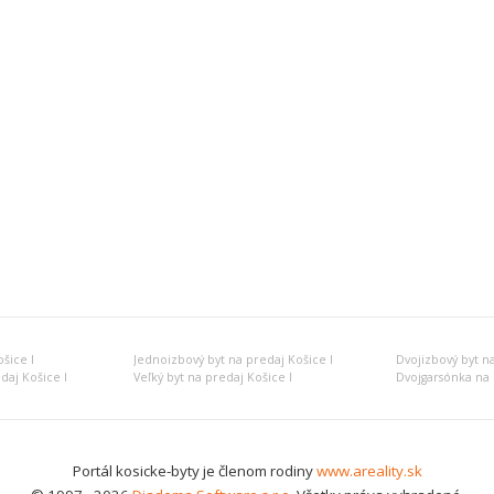
šice I
Jednoizbový byt na predaj Košice I
Dvojizbový byt na
daj Košice I
Veľký byt na predaj Košice I
Dvojgarsónka na 
Portál kosicke-byty je členom rodiny
www.areality.sk