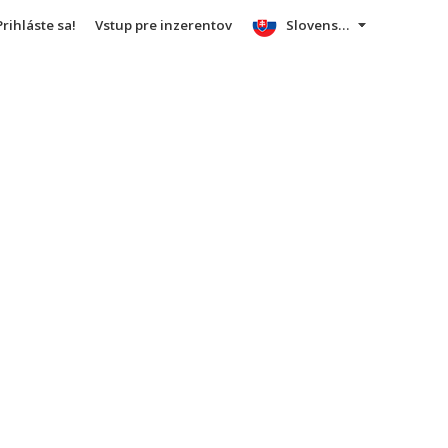
Prihláste sa!
Vstup pre inzerentov
Slovensky