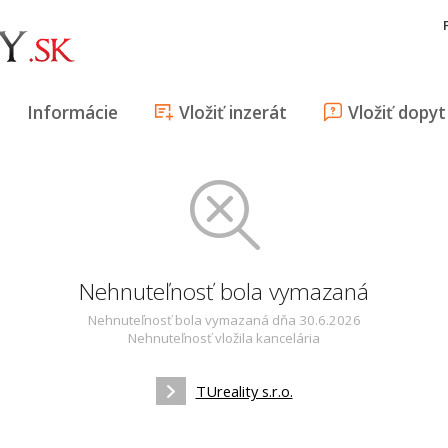
Informácie
Vložiť inzerát
Vložiť dopyt
Nehnuteľnosť bola vymazaná
Nehnuteľnosť bola vymazaná dňa 30.6.2026
Nehnuteľnosť vložila kancelária
TUreality s.r.o.