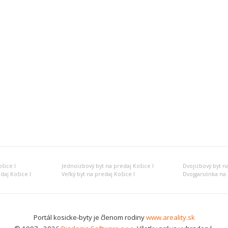
šice I
Jednoizbový byt na predaj Košice I
Dvojizbový byt na
daj Košice I
Veľký byt na predaj Košice I
Dvojgarsónka na 
Portál kosicke-byty je členom rodiny
www.areality.sk