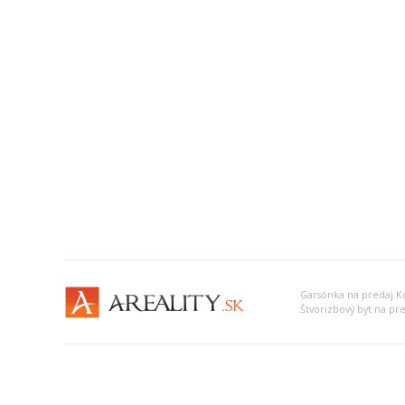
Garsónka na predaj Ko
Štvorizbový byt na pre