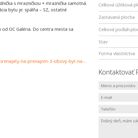
hladnička s mrazničkou + mraznička samotná.
Celková úžitková p
cia bytu je: spálňa – SZ, ostatné
Zastavaná plocha
m od OC Galéria. Do centra mesta sa
Celková podlah.plo
Stav
Forma vlastníctva
https://nehnutelnosti.eqreal.sk/nehnutelnost/12852177--prenajaty-na-prenajom-3-izbovy-byt-na-toryskej-ulici-terasa
Kontaktovať 