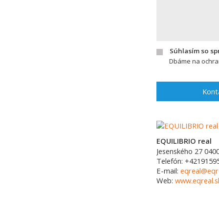
Súhlasím so s
Dbáme na ochran
Kont
EQUILIBRIO real
Jesenského 27
040
Telefón:
+4219159
E-mail:
eqreal@eqre
Web:
www.eqreal.s