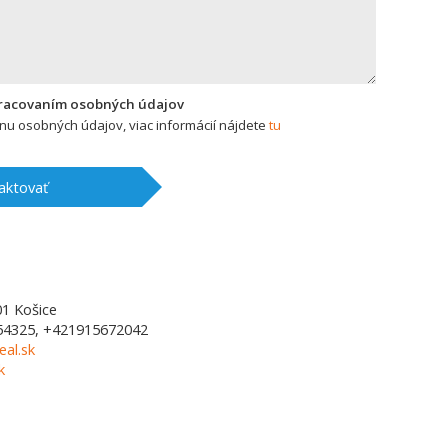
pracovaním osobných údajov
u osobných údajov, viac informácií nájdete
tu
aktovať
01
Košice
54325, +421915672042
al.sk
k