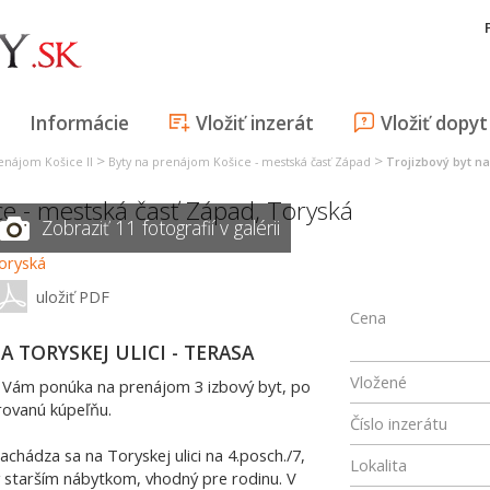
Informácie
Vložiť inzerát
Vložiť dopyt
>
>
enájom Košice II
Byty na prenájom Košice - mestská časť Západ
Trojizbový byt n
ce - mestská časť Západ
,
Toryská
Zobraziť 11 fotografií v galérii
uložiť PDF
Cena
A TORYSKEJ ULICI - TERASA
Vložené
u Vám ponúka na prenájom 3 izbový byt, po
urovanú kúpeľňu.
Číslo inzerátu
chádza sa na Toryskej ulici na 4.posch./7,
Lokalita
ý starším nábytkom, vhodný pre rodinu. V