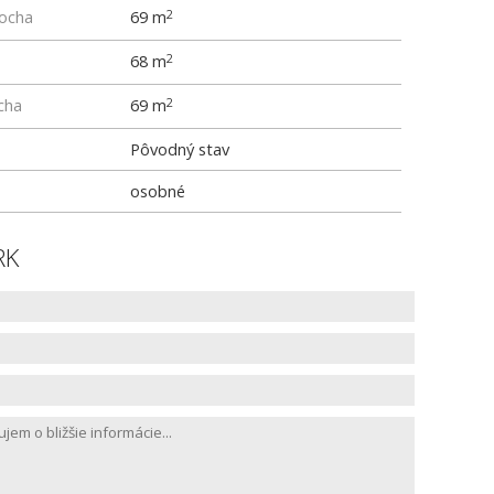
locha
69 m
2
68 m
2
cha
69 m
2
Pôvodný stav
osobné
RK