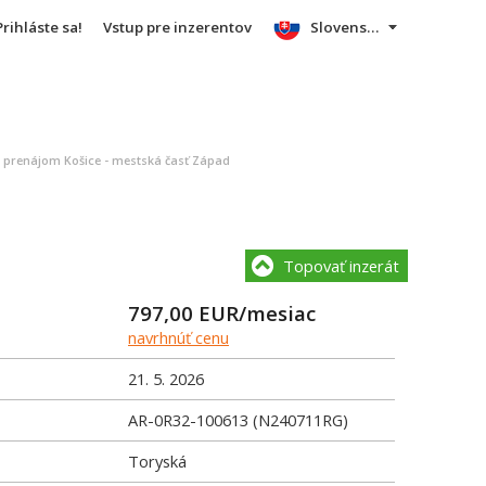
Prihláste sa!
Vstup pre inzerentov
Slovensky
a prenájom Košice - mestská časť Západ
Topovať inzerát
797,00
EUR/mesiac
navrhnúť cenu
21. 5. 2026
AR-0R32-100613 (N240711RG)
Toryská