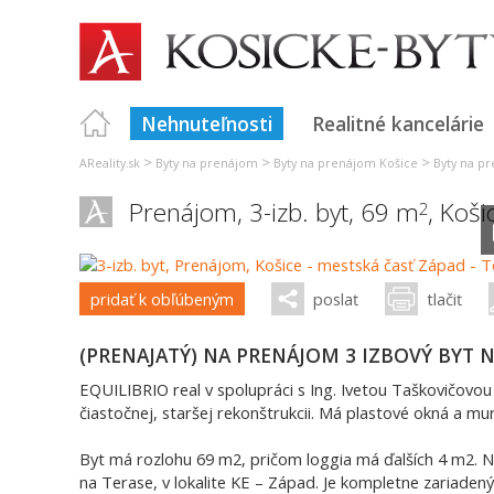
Nehnuteľnosti
Realitné kancelárie
>
>
>
AReality.sk
Byty na prenájom
Byty na prenájom Košice
Byty na pr
Prenájom, 3-izb. byt, 69 m
,
Koši
2
pridať k obľúbeným
poslať
tlačiť
(PRENAJATÝ) NA PRENÁJOM 3 IZBOVÝ BYT N
EQUILIBRIO real v spolupráci s Ing. Ivetou Taškovičovo
čiastočnej, staršej rekonštrukcii. Má plastové okná a m
Byt má rozlohu 69 m2, pričom loggia má ďalších 4 m2. Na
na Terase, v lokalite KE – Západ. Je kompletne zariaden