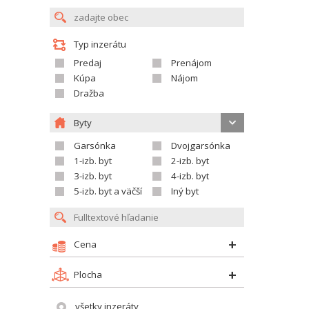
Typ inzerátu
Predaj
Prenájom
Kúpa
Nájom
Dražba
Byty
Garsónka
Dvojgarsónka
1-izb. byt
2-izb. byt
3-izb. byt
4-izb. byt
5-izb. byt a väčší
Iný byt
Cena
Plocha
všetky inzeráty