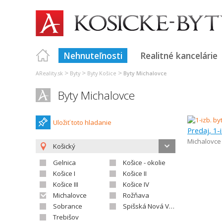
Nehnuteľnosti
Realitné kancelárie
>
>
>
AReality.sk
Byty
Byty Košice
Byty Michalovce
Byty Michalovce
Uložiť toto hladanie
Predaj, 1-
Michalovce
Košický
Gelnica
Košice - okolie
Košice I
Košice II
Košice III
Košice IV
Michalovce
Rožňava
Sobrance
Spišská Nová Ves
Trebišov