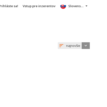
Prihláste sa!
Vstup pre inzerentov
Slovensky
najnovšie