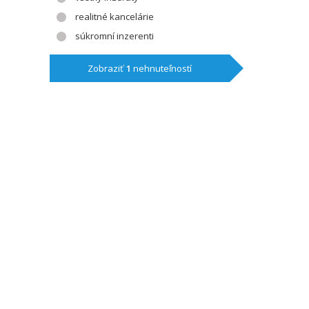
realitné kancelárie
súkromní inzerenti
Zobraziť
1
nehnuteľností