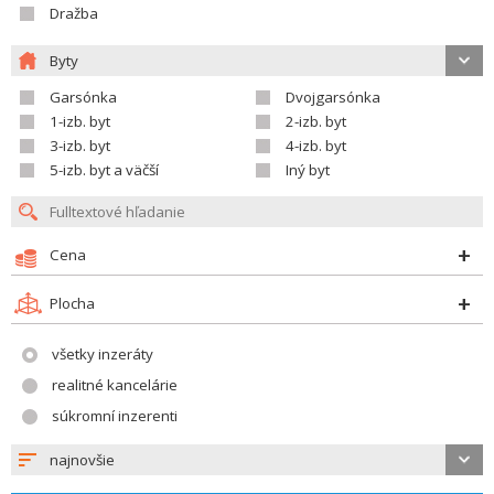
Dražba
Byty
Garsónka
Dvojgarsónka
1-izb. byt
2-izb. byt
3-izb. byt
4-izb. byt
5-izb. byt a väčší
Iný byt
Cena
Plocha
všetky inzeráty
realitné kancelárie
súkromní inzerenti
najnovšie