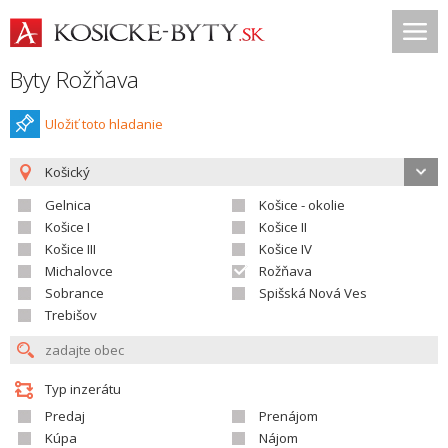
Byty Rožňava
Uložiť toto hladanie
Košický
Gelnica
Košice - okolie
Košice I
Košice II
Košice III
Košice IV
Michalovce
Rožňava
Sobrance
Spišská Nová Ves
Trebišov
Typ inzerátu
Predaj
Prenájom
Kúpa
Nájom