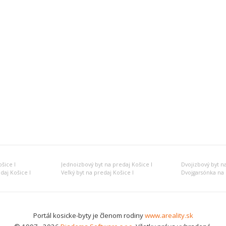
šice I
Jednoizbový byt na predaj Košice I
Dvojizbový byt na
daj Košice I
Veľký byt na predaj Košice I
Dvojgarsónka na 
Portál kosicke-byty je členom rodiny
www.areality.sk