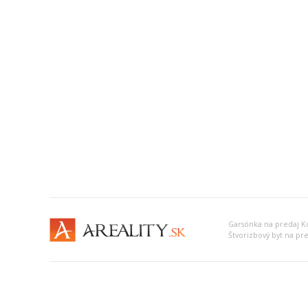
Garsónka na predaj Ko
Štvorizbový byt na pre