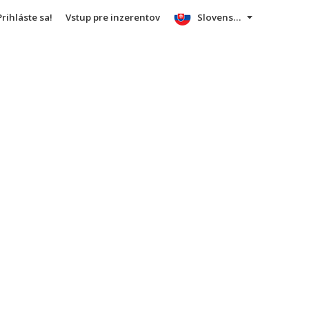
Prihláste sa!
Vstup pre inzerentov
Slovensky