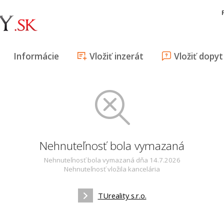
Informácie
Vložiť inzerát
Vložiť dopyt
Nehnuteľnosť bola vymazaná
Nehnuteľnosť bola vymazaná dňa 14.7.2026
Nehnuteľnosť vložila kancelária
TUreality s.r.o.