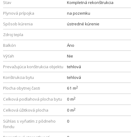
Stav
Kompletná rekonštrukcia
Plynová prípojka
na pozemku
Spôsob kúrenia
ústredné kúrenie
Zdroj tepla
Balkón
Áno
Výťah
Nie
Prevažujúca konštrukcia objektu
tehlová
Konštrukcia bytu
tehlová
2
Plocha obytnej časti
61 m
2
Celková podlahová plocha bytu
0 m
2
Celková úžitková plocha
0 m
Súhlas s vyňatím z pôdneho
0
fondu