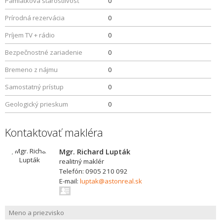
Pamiatková starostlivosť
0
Prírodná rezervácia
0
Príjem TV + rádio
0
Bezpečnostné zariadenie
0
Bremeno z nájmu
0
Samostatný prístup
0
Geologický prieskum
0
Kontaktovať makléra
Mgr. Richard Lupták
realitný maklér
Telefón: 0905 210 092
E-mail:
luptak@astonreal.sk