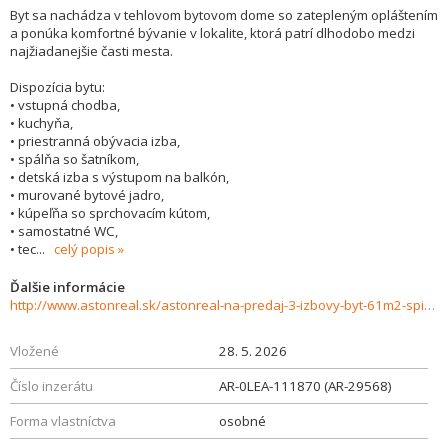
Byt sa nachádza v tehlovom bytovom dome so zatepleným opláštením
a ponúka komfortné bývanie v lokalite, ktorá patrí dlhodobo medzi
najžiadanejšie časti mesta.
Dispozícia bytu:
• vstupná chodba,
• kuchyňa,
• priestranná obývacia izba,
• spálňa so šatníkom,
• detská izba s výstupom na balkón,
• murované bytové jadro,
• kúpeľňa so sprchovacím kútom,
• samostatné WC,
• tec
...
celý popis
Ďalšie informácie
http://www.astonreal.sk/astonreal-na-predaj-3-izbovy-byt-61m2-spisska-nova-ves-vychod-1002824
Vložené
28. 5. 2026
Číslo inzerátu
AR-0LEA-111870 (AR-29568)
Forma vlastníctva
osobné