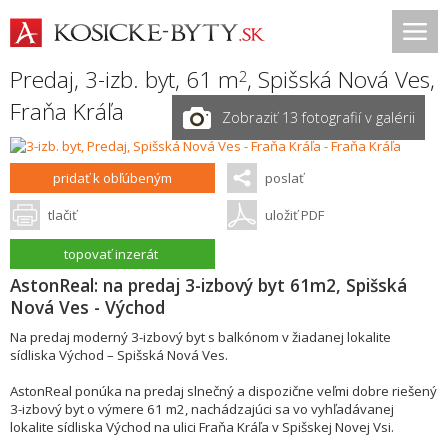
Predaj, 3-izb. byt, 61 m
,
Spišská Nová Ves
,
2
Fraňa Kráľa
Zobraziť 13 fotografií v galérii
pridať k obľúbeným
poslať
tlačiť
uložiť PDF
topovať inzerát
AstonReal: na predaj 3-izbový byt 61m2, Spišská
Nová Ves - Východ
Na predaj moderný 3-izbový byt s balkónom v žiadanej lokalite
sídliska Východ – Spišská Nová Ves.
AstonReal ponúka na predaj slnečný a dispozične veľmi dobre riešený
3-izbový byt o výmere 61 m2, nachádzajúci sa vo vyhľadávanej
lokalite sídliska Východ na ulici Fraňa Kráľa v Spišskej Novej Vsi.