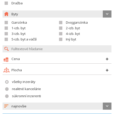
Dražba
Byty
Garsónka
Dvojgarsónka
1-izb. byt
2-izb. byt
3-izb. byt
4-izb. byt
5-izb. byt a väčší
Iný byt
Cena
Plocha
všetky inzeráty
realitné kancelárie
súkromní inzerenti
najnovšie