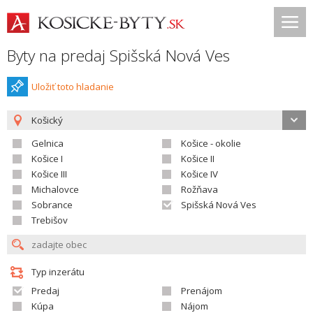
Byty na predaj Spišská Nová Ves
Uložiť toto hladanie
Košický
Gelnica
Košice - okolie
Košice I
Košice II
Košice III
Košice IV
Michalovce
Rožňava
Sobrance
Spišská Nová Ves
Trebišov
Typ inzerátu
Predaj
Prenájom
Kúpa
Nájom