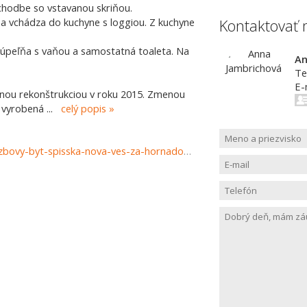
chodbe so vstavanou skriňou.
sa vchádza do kuchyne s loggiou. Z kuchyne
Kontaktovať 
kúpeľňa s vaňou a samostatná toaleta. Na
An
Te
E-
ou rekonštrukciou v roku 2015. Zmenou
la vyrobená
...
celý popis
https://www.haloreality.sk/spisska-nova-ves/predaj-trojizbovy-byt-spisska-nova-ves-za-hornadom---exkluzivne-halo-reality/73048