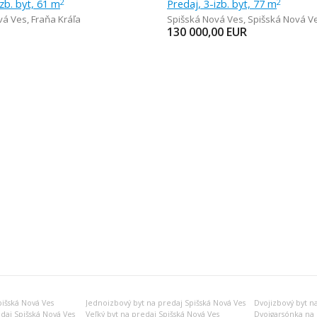
izb. byt, 61 m
Predaj, 3-izb. byt, 77 m
2
2
vá Ves
,
Fraňa Kráľa
Spišská Nová Ves
,
Spišská Nová V
130 000,00
EUR
išská Nová Ves
Jednoizbový byt na predaj Spišská Nová Ves
Dvojizbový byt n
daj Spišská Nová Ves
Veľký byt na predaj Spišská Nová Ves
Dvojgarsónka na 