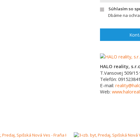
Súhlasím so s
Dbáme na ochran
Kont
HALO reality, s.r.o
T.Vansovej 509/15
Telefón:
09152384
E-mail:
reality@halo
Web:
www.haloreali