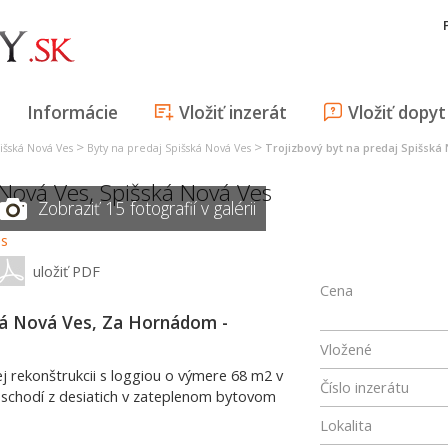
Informácie
Vložiť inzerát
Vložiť dopyt
>
>
išská Nová Ves
Byty na predaj Spišská Nová Ves
Trojizbový byt na predaj Spišská
 Nová Ves
,
Spišská Nová Ves
Zobraziť 15 fotografií v galérii
uložiť PDF
Cena
ká Nová Ves, Za Hornádom -
Vložené
 rekonštrukcii s loggiou o výmere 68 m2 v
Číslo inzerátu
schodí z desiatich v zateplenom bytovom
Lokalita