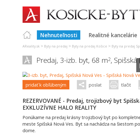
Nehnuteľnosti
Realitné kancelárie
>
>
>
AReality.sk
Byty na predaj
Byty na predaj Košice
Byty na predaj Sp
Predaj, 3-izb. byt, 68 m
,
Spišská
2
pridať k obľúbeným
poslať
tlačiť
REZERVOVANÉ - Predaj, trojizbový byt Spišs
EXKLUZÍVNE HALO REALITY
Ponúkame na predaj krásny trojizbový byt po kompletnej
meste Spišská Nová Ves. Byt sa nachádza na šiestom po
dome.