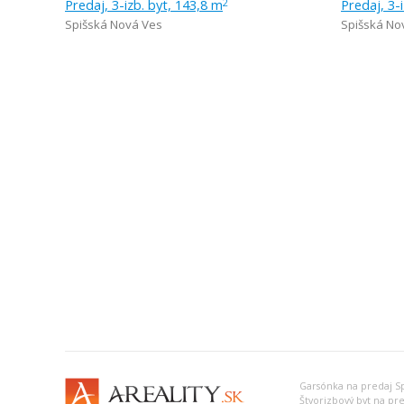
Predaj, 3-izb. byt, 143,8 m
Predaj, 3-
2
Spišská Nová Ves
Spišská No
Garsónka na predaj Sp
Štvorizbový byt na pre