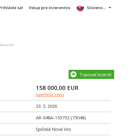
Prihláste sa!
Vstup pre inzerentov
Slovensky
 Nová Ves
Topovať inzerát
158 000,00
EUR
navrhnúť cenu
23. 5. 2026
AR-048A-153732 (73048)
Spišská Nová Ves