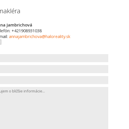
makléra
na Jambrichová
lefón: +421908931038
mail:
annajambrichova@haloreality.sk